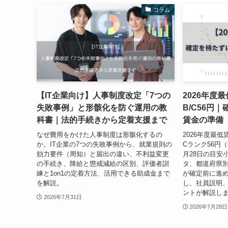
コラム
【IT企業向け】人事制度改定「7つの
2026年度
失敗事例」と形骸化を防ぐ運用の教
B/C56円
科書｜法的手続きから定着支援まで
賃金の準備
なぜ費用をかけた人事制度は形骸化するの
2026年度最低
か。IT企業の7つの失敗事例から、就業規則の
Cランク56円（
効力要件（周知）と届出の違い、不利益変更
月28日の目安
の手続き、降給と懲戒減給の区別、評価者訓
タ、都道府県
練と1on1の定着方法、活用できる助成金まで
が確定前に進
を解説。
し、社員説明
ントが解説し
2026年7月31日
2026年7月28日