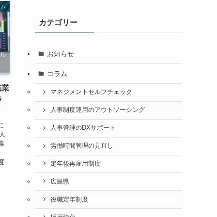
ラム
カテゴリー
お知らせ
コラム
残業
マネジメントセルフチェック
ラ
人事制度運用のアウトソーシング
に
人事管理のDXサポート
人
業
労働時間管理の見直し
、
度
定年後再雇用制度
広島県
役職定年制度