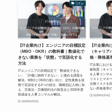
コラム
【IT企業向け】エンジニアの目標設定
【IT企業
（MBO・OKR）の教科書｜数値化で
（キャリア
きない業務を「状態」で言語化する
格・降格基
方法
IT企業におけ
級制度（キャ
ITエンジニアの目標設定で「数値化できな
を人事コンサ
い」「評価に納得できない」と揉める課題を
リストとマネ
解決。MBOとOKRの使い分け、定性業務を状
法務リスクを
態で言語化する4つの技法、職種別記入例に加
ない昇格基準
え、労基法・労働契約法の留意点と2026年度
助成金を人事コンサルが解説。
2026年8月4日
2026年8月5日