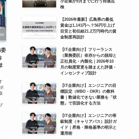
小企業が9月までに行う待遇点
検
【2026年最新】広島県の最低
賃金は1,141円へ？56円引上げ
目安と初任給21.2万円時代の賃
金制度再設計
【IT企業向け】フリーランス
務委
（業務委託）依存からの脱却と
内
正社員化・内製化｜2026年10
ま
月の制度変更を踏まえた評価・
インセンティブ設計
す
【IT企業向け】エンジニアの目
ンボ
標設定（MBO・OKR）の教科
取
書｜数値化できない業務を「状
態」で言語化する方法
ブ
【IT企業向け】エンジニアの等
級制度（キャリアパス）設計ガ
イド｜昇格・降格基準の明示と
運用術