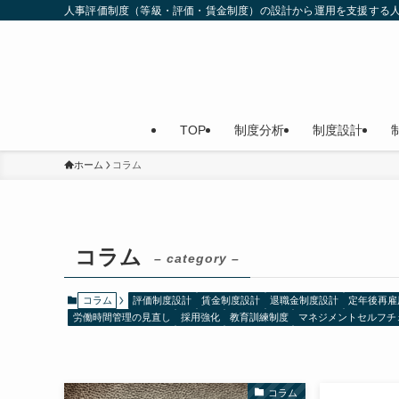
人事評価制度（等級・評価・賃金制度）の設計から運用を支援する
TOP
制度分析
制度設計
ホーム
コラム
コラム
– category –
コラム
評価制度設計
賃金制度設計
退職金制度設計
定年後再雇
労働時間管理の見直し
採用強化
教育訓練制度
マネジメントセルフチ
コラム