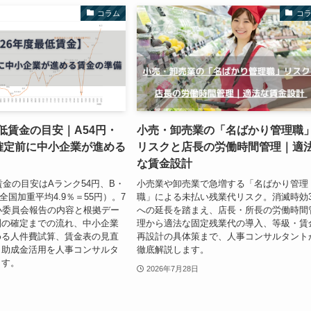
コラム
コ
最低賃金の目安｜A54円・
小売・卸売業の「名ばかり管理職
｜確定前に中小企業が進める
リスクと店長の労働時間管理｜適
な賃金設計
賃金の目安はAランク54円、B・
小売業や卸売業で急増する「名ばかり管理
全国加重平均4.9％＝55円）。7
職」による未払い残業代リスク。消滅時効
小委員会報告の内容と根拠デー
への延長を踏まえ、店長・所長の労働時間
別の確定までの流れ、中小企業
理から適法な固定残業代の導入、等級・賃
める人件費試算、賃金表の見直
再設計の具体策まで、人事コンサルタント
、助成金活用を人事コンサルタ
徹底解説します。
ます。
2026年7月28日