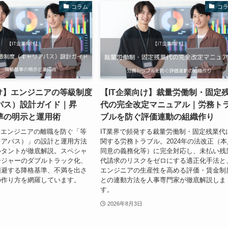
コラム
コ
向け】エンジニアの等級制度
【IT企業向け】裁量労働制・固定
パス）設計ガイド｜昇
代の完全改定マニュアル｜労務ト
準の明示と運用術
ブルを防ぐ評価連動の組織作り
るエンジニアの離職を防ぐ「等
IT業界で頻発する裁量労働制・固定残業代
リアパス）」の設計と運用方法
関する労務トラブル。2024年の法改正（本
ルタントが徹底解説。スペシャ
同意の義務化等）に完全対応し、未払い残
ージャーのダブルトラック化、
代請求のリスクをゼロにする適正化手法と
回避する降格基準、不満を出さ
エンジニアの生産性を高める評価・賃金制
の作り方を網羅しています。
との連動方法を人事専門家が徹底解説しま
す。
2026年8月3日