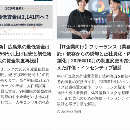
最新】広島県の最低賃金は
【IT企業向け】フリーランス（業
へ？56円引上げ目安と初任給
託）依存からの脱却と正社員化・
時代の賃金制度再設計
製化｜2026年10月の制度変更を踏
えた評価・インセンティブ設計
Bランクの2026年度最低賃金
円。現行1,085円から1,141円
中小IT企業の外注費高騰と技術流出を解決
あります。高卒初任給21.2万
る内製化の実務ガイド。2026年10月のイ
金カーブの圧縮、人件費試算、
イス経過措置の縮小、フリーランス新法・
最低賃金、9月開始の業務改善
適法の発注者義務、偽装請負リスクを整理
広島県の中小企業がいま進める
し、正社員化のための評価・インセンティ
を社労士・人事コンサルの視点
設計と移行手順を解説。
。
2026年8月6日