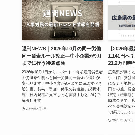
週刊NEWS｜2026年10月の同一労働
【2026年
同一賃金ルール改正―中小企業が9月
1,141円
までに行う待遇点検
21.2万円
2026年10月1日から、パート・有期雇用労働者
広島県が属する
の労働条件明示と同一労働同一賃金の指針が
引上げ目安は56
変わります。中小企業が9月までに確認すべき
になる可能性が
通知書、賞与・手当・休暇の待遇差、説明体
円との差、賃
制、社内規程の見直し方を実務手順とFAQで
特定（産業別）
解説します。
助成金まで、
べき実務対応
2026年8月9日
で解説します
2026年8月6日