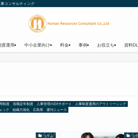
人事コンサルティング
制度運用
中小企業向け
料金
事例
お役立ち
資料D
用制度
役職定年制度
人事管理のDXサポート
人事制度運用のアウトソーシング
ェック
組織力強化
広島県
週刊ニュース
コラム
コ