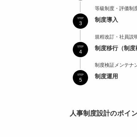
等級制度・評価制
制度導入
STEP
3
規程改訂・社員説
制度移行（制度
STEP
4
制度検証メンテナ
制度運用
STEP
5
人事制度設計のポイ