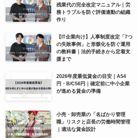
残業代の完全改定マニュアル｜労
務トラブルを防ぐ評価連動の組織
作り
【IT企業向け】人事制度改定「7つ
の失敗事例」と形骸化を防ぐ運用
の教科書｜法的手続きから定着支
援まで
2026年度最低賃金の目安｜A54
円・B/C56円｜確定前に中小企業
が進める賃金の準備
小売・卸売業の「名ばかり管理
職」リスクと店長の労働時間管理
｜適法な賃金設計