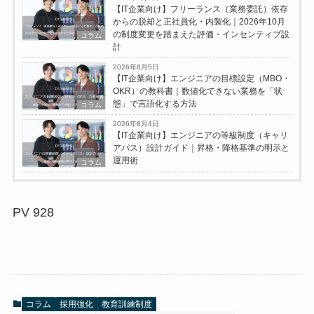
【IT企業向け】フリーランス（業務委託）依存
からの脱却と正社員化・内製化｜2026年10月
の制度変更を踏まえた評価・インセンティブ設
コラム
計
2026年8月5日
【IT企業向け】エンジニアの目標設定（MBO・
OKR）の教科書｜数値化できない業務を「状
態」で言語化する方法
コラム
2026年8月4日
【IT企業向け】エンジニアの等級制度（キャリ
アパス）設計ガイド｜昇格・降格基準の明示と
運用術
コラム
PV
928
コラム
採用強化
教育訓練制度