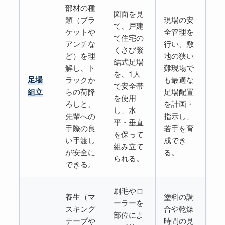
部材の種
図面を見
類（ブラ
現場の安
て、戸建
ケットや
全管理を
て住宅の
アンチな
行い、敷
くさび緊
ど）を理
地の狭い
結式足場
解し、ト
難現場で
を、1人
足場
ラックか
も最適な
で安全帯
らの荷降
足場配置
組立
を使用
ろしと、
を計画・
し、水
先輩への
指示し、
平・垂直
手際の良
若手を育
を保って
い手渡し
成でき
組み立て
が安全に
る。
られる。
できる。
刷毛やロ
養生（マ
塗料の調
ーラーを
スキング
合や乾燥
部位によ
テープや
時間の見