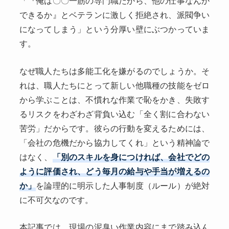
「『俺は〇〇一筋の専門職だから、他の仕事なんか
できるか』とベテランに激しく拒絶され、派閥争い
になってしまう」という分厚い壁にぶつかっていま
す。
なぜ職人たちは多能工化を嫌がるのでしょうか。そ
れは、職人たちにとって新しい他職種の技能をゼロ
から学ぶことは、不慣れな作業で恥をかき、失敗す
るリスクをわざわざ背負い込む「全く割に合わない
苦労」だからです。彼らの行動を変えるためには、
「会社の危機だから協力してくれ」という精神論で
はなく、
「別のスキルを身につければ、会社でどの
ように評価され、どう毎月の給与や手当が増えるの
か」
を論理的に明示した人事制度（ルール）が絶対
に不可欠なのです。
本記事では、現場の泥臭い作業内容にまで踏み込ん