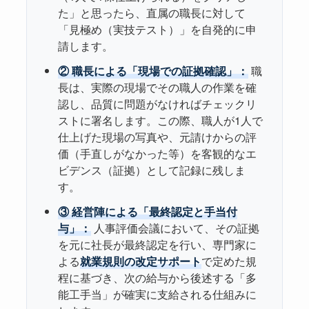
た」と思ったら、直属の職長に対して
「見極め（実技テスト）」を自発的に申
請します。
② 職長による「現場での証拠確認」：
職
長は、実際の現場でその職人の作業を確
認し、品質に問題がなければチェックリ
ストに署名します。この際、職人が1人で
仕上げた現場の写真や、元請けからの評
価（手直しがなかった等）を客観的なエ
ビデンス（証拠）として記録に残しま
す。
③ 経営陣による「最終認定と手当付
与」：
人事評価会議において、その証拠
を元に社長が最終認定を行い、専門家に
よる
就業規則の改定サポート
で定めた規
程に基づき、次の給与から後述する「多
能工手当」が確実に支給される仕組みに