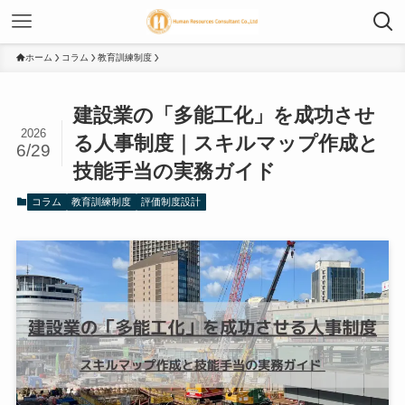
ホーム
コラム
教育訓練制度
建設業の「多能工化」を成功させ
2026
る人事制度｜スキルマップ作成と
6/29
技能手当の実務ガイド
コラム
教育訓練制度
評価制度設計