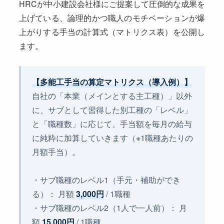
HRCが中小建設会社様にご提案して圧倒的な成果を
上げている、論理的かつ職人のモチベーションが爆
上がりする手当の計算式（マトリクス表）を公開し
ます。
【多能工手当の算定マトリクス（導入例）】
自社の「本業（メインとする主工種）」以外
に、サブとして習得した別工種の「レベル」
と「職種数」に応じて、手当額を毎月の給与
に純粋に加算していきます（※1職種あたりの
月額手当）。
・サブ職種のレベル1（手元・補助ができ
る）： 月額
3,000円
/ 1職種
・サブ職種のレベル2（1人で一人前）： 月
額
15,000円
/ 1職種