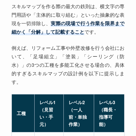
スキルマップを作る際の最大の鉄則は、横文字の専
門用語や「主体的に取り組む」といった抽象的な表
現を一切排除し、
実際の現場で行う作業を限界まで
細かく「分解」して記載すること
です。
例えば、リフォーム工事や外壁改修を行う会社にお
いて、「足場組立」「塗装」「シーリング（防
水）」の3つの工種を多能工化させる場合の、具体
的すぎるスキルマップの設計例を以下に提示しま
す。
レベル1
レベル2
レベル3
（見習
（一人
（職長・
工種
い・手
前・単独
指導可
元）
作業）
能）