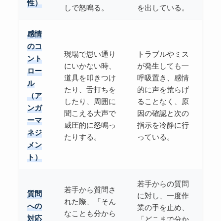
性）
しで怒鳴る。
を出している。
感情
のコ
現場で思い通り
トラブルやミス
ント
にいかない時、
が発生しても一
ロー
道具を叩きつけ
呼吸置き、感情
ル
たり、舌打ちを
的に声を荒らげ
（ア
したり、周囲に
ることなく、原
ンガ
聞こえる大声で
因の確認と次の
ーマ
威圧的に怒鳴っ
指示を冷静に行
ネジ
たりする。
っている。
メン
ト）
若手からの質問
若手から質問さ
質問
に対し、一度作
れた際、「そん
への
業の手を止め、
なことも分から
対応
「どこまで分か