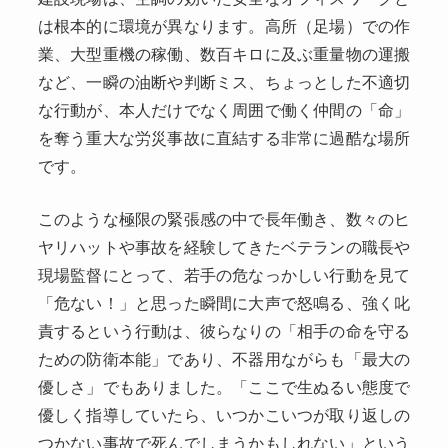
は根本的に環境が異なります。高所（足場）での作
業、大型重機の稼働、数百キロに及ぶ重量物の運搬
など、一瞬の油断や判断ミス、ちょっとした不適切
な行動が、本人だけでなく周囲で働く仲間の「命」
を奪う重大な労災事故に直結する非常に過酷な場所
です。
このような極限の緊張感の中で長年働き、数々のヒ
ヤリハットや事故を経験してきたベテランの職長や
現場監督にとって、若手の危なっかしい行動を見て
「危ない！」と思った瞬間に大声で怒鳴る、強く叱
責するという行動は、彼らなりの「相手の命を守る
ための防衛本能」であり、不器用ながらも「最大の
優しさ」でもありました。「ここで生ぬるい態度で
優しく指導していたら、いつかこいつが取り返しの
つかない事故で死んでしまうかもしれない」という