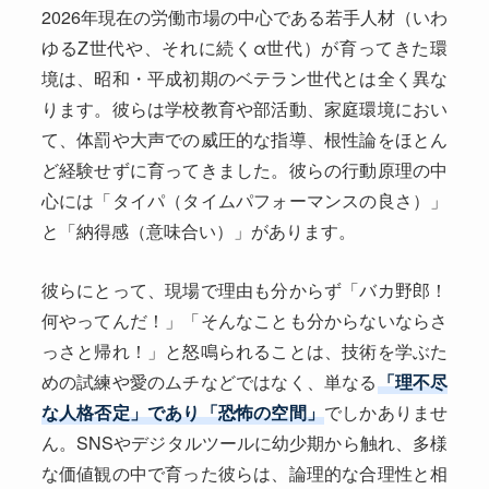
2026年現在の労働市場の中心である若手人材（いわ
ゆるZ世代や、それに続くα世代）が育ってきた環
境は、昭和・平成初期のベテラン世代とは全く異な
ります。彼らは学校教育や部活動、家庭環境におい
て、体罰や大声での威圧的な指導、根性論をほとん
ど経験せずに育ってきました。彼らの行動原理の中
心には「タイパ（タイムパフォーマンスの良さ）」
と「納得感（意味合い）」があります。
彼らにとって、現場で理由も分からず「バカ野郎！
何やってんだ！」「そんなことも分からないならさ
っさと帰れ！」と怒鳴られることは、技術を学ぶた
めの試練や愛のムチなどではなく、単なる
「理不尽
な人格否定」であり「恐怖の空間」
でしかありませ
ん。SNSやデジタルツールに幼少期から触れ、多様
な価値観の中で育った彼らは、論理的な合理性と相