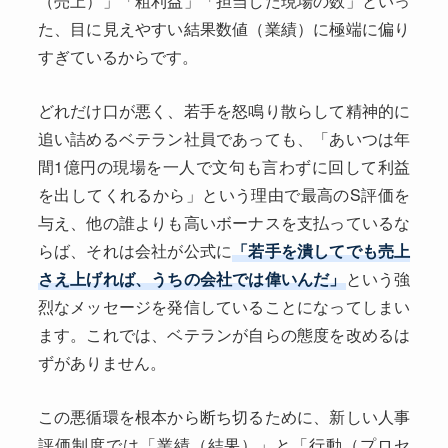
（売上）」「粗利益」「担当した現場の数」といっ
た、目に見えやすい結果数値（業績）に極端に偏り
すぎているからです。
どれだけ口が悪く、若手を怒鳴り散らして精神的に
追い詰めるベテラン社員であっても、「あいつは年
間1億円の現場を一人で文句も言わずに回して利益
を出してくれるから」という理由で最高のS評価を
与え、他の誰よりも高いボーナスを支払っているな
らば、それは会社が公式に
「若手を潰してでも売上
さえ上げれば、うちの会社では偉いんだ」
という強
烈なメッセージを発信していることになってしまい
ます。これでは、ベテランが自らの態度を改めるは
ずがありません。
この悪循環を根本から断ち切るために、新しい人事
評価制度では「業績（結果）」と「行動（プロセ