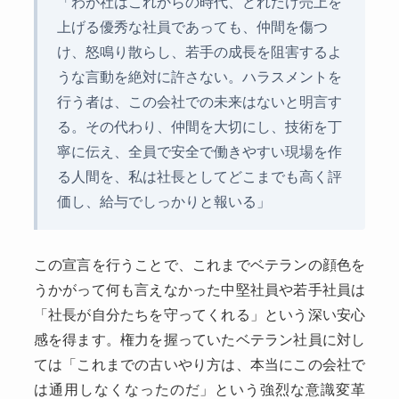
「わが社はこれからの時代、どれだけ売上を
上げる優秀な社員であっても、仲間を傷つ
け、怒鳴り散らし、若手の成長を阻害するよ
うな言動を絶対に許さない。ハラスメントを
行う者は、この会社での未来はないと明言す
る。その代わり、仲間を大切にし、技術を丁
寧に伝え、全員で安全で働きやすい現場を作
る人間を、私は社長としてどこまでも高く評
価し、給与でしっかりと報いる」
この宣言を行うことで、これまでベテランの顔色を
うかがって何も言えなかった中堅社員や若手社員は
「社長が自分たちを守ってくれる」という深い安心
感を得ます。権力を握っていたベテラン社員に対し
ては「これまでの古いやり方は、本当にこの会社で
は通用しなくなったのだ」という強烈な意識変革