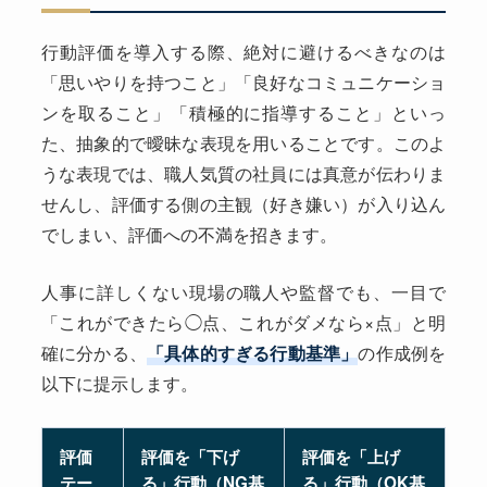
行動評価を導入する際、絶対に避けるべきなのは
「思いやりを持つこと」「良好なコミュニケーショ
ンを取ること」「積極的に指導すること」といっ
た、抽象的で曖昧な表現を用いることです。このよ
うな表現では、職人気質の社員には真意が伝わりま
せんし、評価する側の主観（好き嫌い）が入り込ん
でしまい、評価への不満を招きます。
人事に詳しくない現場の職人や監督でも、一目で
「これができたら◯点、これがダメなら×点」と明
確に分かる、
「具体的すぎる行動基準」
の作成例を
以下に提示します。
評価
評価を「下げ
評価を「上げ
テー
る」行動（NG基
る」行動（OK基