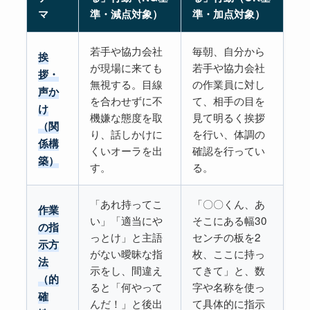
マ
準・減点対象）
準・加点対象）
若手や協力会社
毎朝、自分から
挨
が現場に来ても
若手や協力会社
拶・
無視する。目線
の作業員に対し
声か
を合わせずに不
て、相手の目を
け
機嫌な態度を取
見て明るく挨拶
（関
り、話しかけに
を行い、体調の
係構
くいオーラを出
確認を行ってい
築）
す。
る。
「あれ持ってこ
「〇〇くん、あ
作業
い」「適当にや
そこにある幅30
の指
っとけ」と主語
センチの板を2
示方
がない曖昧な指
枚、ここに持っ
法
示をし、間違え
てきて」と、数
（的
ると「何やって
字や名称を使っ
確
んだ！」と後出
て具体的に指示