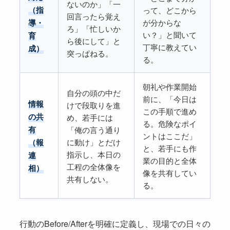
ないのか」「一
（指
って、どこから
回言ったら覚え
が分からな
導・
ろ」「忙しいか
い？」と聞いて
育
ら後にして」と
丁寧に教えてい
成）
突っぱねる。
る。
朝礼や作業開始
自分の頭の中だ
前に、「今日は
情報
けで段取りを進
この手順で進め
の共
め、若手には
る。危険なポイ
有
「俺の言う通り
ントはここだ」
に動け」とだけ
（報
と、若手にも作
指示し、本日の
連
業の目的と全体
工程の全体像を
相）
像を共有してい
共有しない。
る。
行動のBefore/Afterを明確に定義し、現場での日々の