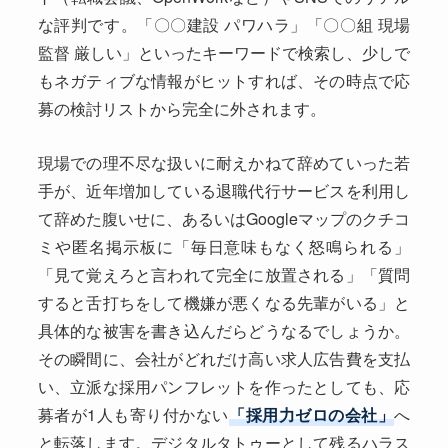
な評判です。「〇〇建設 パワハラ」「〇〇組 現場
監督 厳しい」といったキーワードで検索し、少しで
もネガティブな情報がヒットすれば、その時点で応
募の検討リストから完全に外されます。
現場での理不尽な扱いに耐えかねて辞めていった若
手が、近年増加している退職代行サービスを利用し
て辞めた腹いせに、あるいはGoogleマップのクチコ
ミや匿名掲示板に「毎日意味もなく怒鳴られる」
「見て覚えろと言われて完全に放置される」「質問
すると舌打ちをして機嫌が悪くなる先輩がいる」と
具体的な被害を書き込んだらどうなるでしょうか。
その瞬間に、会社がどれだけ高い求人広告費を支払
い、立派な採用パンフレットを作ったとしても、応
募者が1人も寄り付かない
「採用力ゼロの会社」
へ
と転落します。デジタルタトゥーとして残るハラス