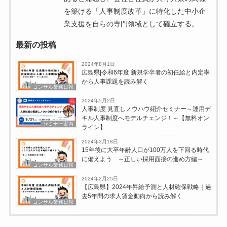
を築ける「人事制度改革」に特化した中小企
業支援を自らの専門領域として確立する。
最新の投稿
2024年8月1日
広島県|令和6年度 新規学卒者の初任給と内定率
から人事課題を読み解く
コンサル業務日報
2024年5月2日
人事制度 見直しノウハウ紹介セミナー～運用デ
キル人事制度へモデルチェンジ！～【無料オン
セミナー案内
ライン】
2024年3月18日
15年後に大卒年齢人口が100万人を下回る時代
に備えよう ～正しい採用面接の進め方編～
コンサル業務日報
2024年2月25日
【広島県】2024年昇給予測と人材確保戦略｜過
去5年間の求人賃金動向から読み解く
コンサル業務日報