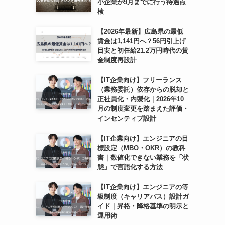
小企業が9月までに行う待遇点
検
【2026年最新】広島県の最低
賃金は1,141円へ？56円引上げ
目安と初任給21.2万円時代の賃
金制度再設計
【IT企業向け】フリーランス
（業務委託）依存からの脱却と
正社員化・内製化｜2026年10
月の制度変更を踏まえた評価・
インセンティブ設計
【IT企業向け】エンジニアの目
標設定（MBO・OKR）の教科
書｜数値化できない業務を「状
態」で言語化する方法
【IT企業向け】エンジニアの等
級制度（キャリアパス）設計ガ
イド｜昇格・降格基準の明示と
運用術