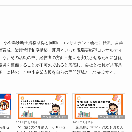
年、中小企業診断士資格取得と同時にコンサルタント会社に転職。営業
者育成、業績管理制度構築・運用といった現場実戦型コンサルティ
行う。その活動の中、経営者の方針＝想いを実現させるためには従
環境を整備することが不可欠であると痛感し、会社と社員が共存共
革」に特化した中小企業支援を自らの専門領域として確立する。
ナー案内
コンサル業務日報
コンサル業務日報
2024年3月18日
2024年2月25日
紹介セ
15年後に大卒年齢人口が100万
【広島県】2024年昇給予測と人