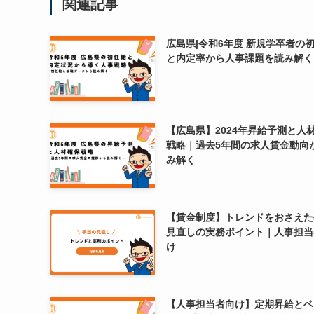
関連記事
広島県|令和6年度 新規学卒者の
と内定率から人事課題を読み解く
【広島県】2024年昇給予測と人
戦略｜過去5年間の求人賃金動向
み解く
【賃金制度】トレンドをおさえた
見直しの実務ポイント｜人事担当
け
【人事担当者向け】定期昇給とベ