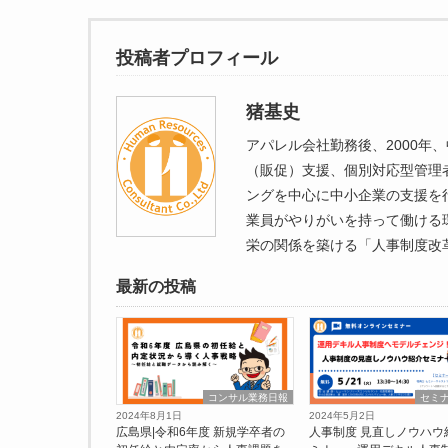
投稿者プロフィール
猪基史
アパレル会社勤務後、2000
（販促）支援、個別対応型管理
ングを中心に中小企業の支援を
業員がやりがいを持って働ける
栄の関係を築ける「人事制度改
最新の投稿
コンサル業務日報
セミ
2024年8月1日
2024年5月2日
広島県|令和6年度 新規学卒者の
人事制度 見直しノウハウ