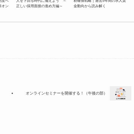
制度へ
人を下回る時代に備えよう ～
材確保戦略｜過去5年間の求人賃
料オン
正しい採用面接の進め方編～
金動向から読み解く
オンラインセミナーを開催する！（午後の部）