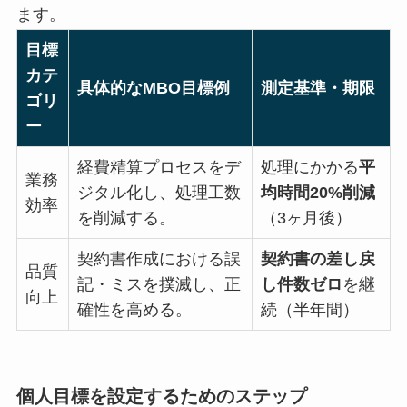
ます。
目標
カテ
具体的なMBO目標例
測定基準・期限
ゴリ
ー
経費精算プロセスをデ
処理にかかる
平
業務
ジタル化し、処理工数
均時間20%削減
効率
を削減する。
（3ヶ月後）
契約書作成における誤
契約書の差し戻
品質
記・ミスを撲滅し、正
し件数ゼロ
を継
向上
確性を高める。
続（半年間）
個人目標を設定するためのステップ