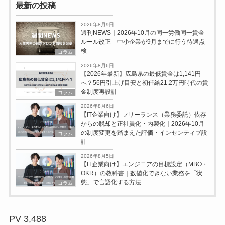
最新の投稿
2026年8月9日
週刊NEWS｜2026年10月の同一労働同一賃金
ルール改正―中小企業が9月までに行う待遇点
検
コラム
2026年8月6日
【2026年最新】広島県の最低賃金は1,141円
へ？56円引上げ目安と初任給21.2万円時代の賃
金制度再設計
コラム
2026年8月6日
【IT企業向け】フリーランス（業務委託）依存
からの脱却と正社員化・内製化｜2026年10月
の制度変更を踏まえた評価・インセンティブ設
コラム
計
2026年8月5日
【IT企業向け】エンジニアの目標設定（MBO・
OKR）の教科書｜数値化できない業務を「状
態」で言語化する方法
コラム
PV
3,488