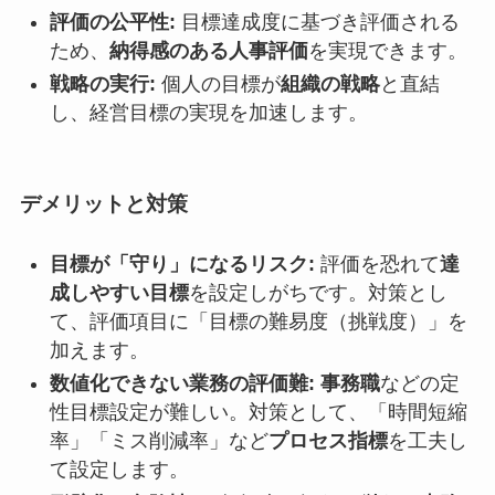
評価の公平性:
目標達成度に基づき評価される
ため、
納得感のある人事評価
を実現できます。
戦略の実行:
個人の目標が
組織の戦略
と直結
し、経営目標の実現を加速します。
デメリットと対策
目標が「守り」になるリスク:
評価を恐れて
達
成しやすい目標
を設定しがちです。対策とし
て、評価項目に「目標の難易度（挑戦度）」を
加えます。
数値化できない業務の評価難:
事務職
などの定
性目標設定が難しい。対策として、「時間短縮
率」「ミス削減率」など
プロセス指標
を工夫し
て設定します。