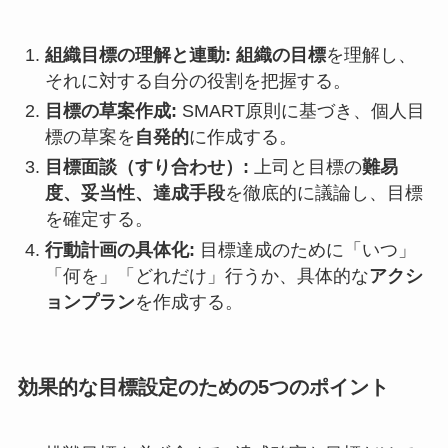
組織目標の理解と連動:
組織の目標
を理解し、
それに対する自分の役割を把握する。
目標の草案作成:
SMART原則に基づき、個人目
標の草案を
自発的
に作成する。
目標面談（すり合わせ）:
上司と目標の
難易
度、妥当性、達成手段
を徹底的に議論し、目標
を確定する。
行動計画の具体化:
目標達成のために「いつ」
「何を」「どれだけ」行うか、具体的な
アクシ
ョンプラン
を作成する。
効果的な目標設定のための5つのポイント