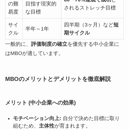
の難
目指す現実的
されるストレッチ目標
易度
な目標
サイ
四半期（3ヶ月）など
短
半年～1年
クル
期サイクル
一般的に、
評価制度の確立
を優先する中小企業に
はMBOが適しています。
MBOのメリットとデメリットを徹底解説
メリット (中小企業への効果)
モチベーション向上:
自分で決めた目標に取り
組むため、
主体性
が育まれます。