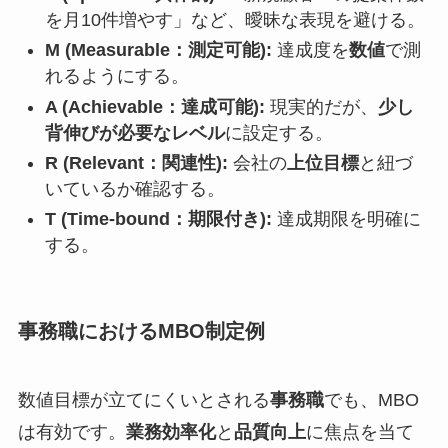
を月10件増やす」など、曖昧な表現を避ける。
M (Measurable：測定可能):
達成度を
数値
で測
れるようにする。
A (Achievable：達成可能):
現実的だが、
少し
背伸びが必要なレベル
に設定する。
R (Relevant：関連性):
会社の
上位目標
と紐づ
いているか確認する。
T (Time-bound：期限付き):
達成期限を明確に
する。
事務職におけるMBO制定例
数値目標が立てにくいとされる
事務職
でも、MBO
は有効です。
業務効率化
と
品質向上
に焦点を当て