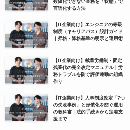
数値化できない業務を「状態」で
言語化する方法
【IT企業向け】エンジニアの等級
制度（キャリアパス）設計ガイド
｜昇格・降格基準の明示と運用術
【IT企業向け】裁量労働制・固定
残業代の完全改定マニュアル｜労
務トラブルを防ぐ評価連動の組織
作り
【IT企業向け】人事制度改定「7つ
の失敗事例」と形骸化を防ぐ運用
の教科書｜法的手続きから定着支
援まで