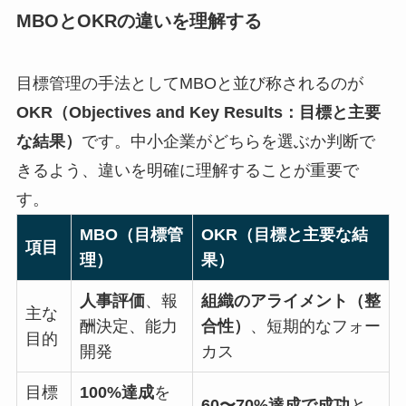
MBOとOKRの違いを理解する
目標管理の手法としてMBOと並び称されるのが
OKR（Objectives and Key Results：目標と主要
な結果）
です。中小企業がどちらを選ぶか判断で
きるよう、違いを明確に理解することが重要で
す。
MBO（目標管
OKR（目標と主要な結
項目
理）
果）
人事評価
、報
組織のアライメント（整
主な
酬決定、能力
合性）
、短期的なフォー
目的
開発
カス
目標
100%達成
を
60〜70%達成で成功
と