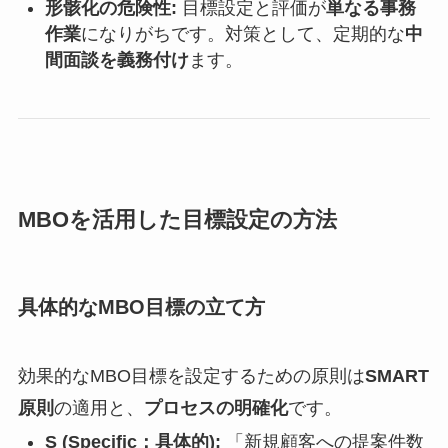
形骸化の危険性:
目標設定と評価が
単なる事務
作業
になりがちです。対策として、定期的な
中
間面談を義務付け
ます。
MBOを活用した目標設定の方法
具体的なMBO目標の立て方
効果的なMBO目標を設定するための原則は
SMART
原則
の適用と、
プロセスの明確化
です。
S (Specific：具体的):
「新規顧客への提案件数