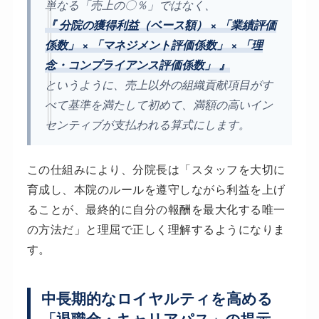
単なる「売上の〇％」ではなく、
『 分院の獲得利益（ベース額） × 「業績評価
係数」 × 「マネジメント評価係数」 × 「理
念・コンプライアンス評価係数」 』
というように、売上以外の組織貢献項目がす
べて基準を満たして初めて、満額の高いイン
センティブが支払われる算式にします。
この仕組みにより、分院長は「スタッフを大切に
育成し、本院のルールを遵守しながら利益を上げ
ることが、最終的に自分の報酬を最大化する唯一
の方法だ」と理屈で正しく理解するようになりま
す。
中長期的なロイヤルティを高める
「退職金・キャリアパス」の提示