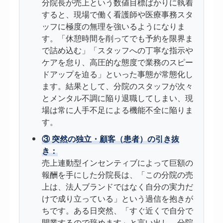
分院長が売上という数値目標ばかりに執着
すると、現場で働く看護師や医療事務スタ
ッフに極度の無理を強いるようになりま
す。「休憩時間を削ってでも予約を限界ま
で詰め込む」「スタッフへの丁寧な指示や
ケアを怠り、高圧的な態度で業務のスピー
ドアップを迫る」といった事態が常態化し
ます。結果として、分院のスタッフが次々
とメンタル不調に陥り退職してしまい、現
場は常に人手不足による機能不全に陥りま
す。
③ 突然の独立・顧客（患者）の引き抜
き：
売上連動型インセンティブによって巨額の
報酬を手にした分院長は、「この分院の売
上は、法人ブランドではなく自分の実力だ
けで成り立っている」という過信を抱きが
ちです。ある日突然、「すぐ近くで自分で
開業するので辞めます」と言い出し、分院