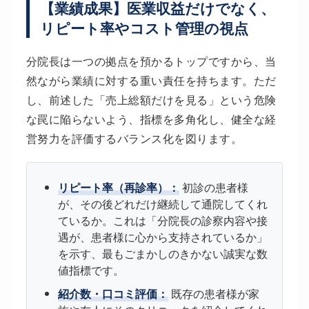
【業績成果】医業収益だけでなく、
リピート率やコスト管理の視点
分院長は一つの拠点を預かるトップですから、当
然ながら業績に対する重い責任を持ちます。ただ
し、前述した「売上総額だけを見る」という危険
な罠に陥らないよう、指標を多角化し、健全な経
営努力を評価するバランス化を図ります。
リピート率（再診率）：
初診の患者様
が、その後どれだけ継続して通院してくれ
ているか。これは「分院長の診察内容や接
遇が、患者様に心から支持されているか」
を示す、最もごまかしのきかない誠実な数
値指標です。
紹介数・口コミ評価：
既存の患者様が家