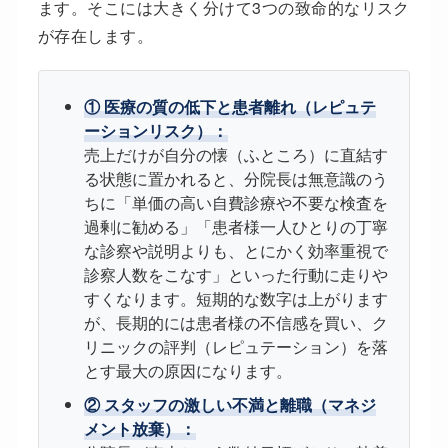
ます。そこには大きく分けて3つの致命的なリスク
が存在します。
① 医療の質の低下と患者離れ（レピュテ
ーションリスク）：
売上だけが自分の懐（ふところ）に直結す
る状態に置かれると、分院長は無意識のう
ちに「単価の高い自費診療や不要な検査を
過剰に勧める」「患者様一人ひとりの丁寧
な診察や説明よりも、とにかく効率重視で
診察人数をこなす」といった行動に走りや
すくなります。短期的な数字は上がります
が、長期的には患者様の不信感を買い、ク
リニックの評判（レピュテーション）を落
とす最大の原因になります。
② スタッフの激しい不満と離職（マネジ
メント放棄）：