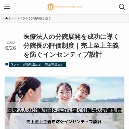
ホーム
コラム
評価制度設計
医療法人の分院展開を成功に導く
2026
分院長の評価制度｜売上至上主義
6/26
を防ぐインセンティブ設計
コラム
評価制度設計
賃金制度設計