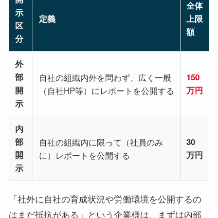
全体
示
定義
上限
区
額
分
外
部
自社の組織内外を問わず、広く一般
150
開
（自社HP等）にレポートを公開する
万円
示
内
部
自社の組織内に限って（社員のみ
30
開
に）レポートを公開する
万円
示
「社外に自社の育成状況や労働環境を公開するの
はまだ抵抗がある」という企業様は、まずは内部