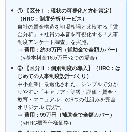
① 【区分Ⅰ：現状の可視化と方針策定】
（HRC：制度分析サービス）
自社の賃金構造を地場相場と比較する「賃
金分析」＋社員の本音を可視化する「人事
制度アンケート調査」を実施。
⇒
費用：約33万円（補助金で全額カバー）
（※基本料金16.5万円×2つの場合）
② 【区分Ⅱ：個別制度の導入】（HRC：は
じめての人事制度設計づくり）
中小企業に最適化された、シンプルで分か
りやすい「キャリア・等級・評価・賃金・
教育・マニュアル」の6つの仕組みを完全
オリジナルで設計。
⇒
費用：99万円（補助金で全額カバー）
（※HRC標準仕様価格）