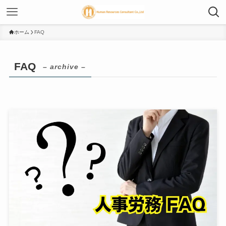
ホーム
FAQ
FAQ
– archive –