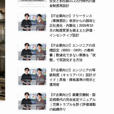
目安と初任給21.2万円時代の賃
金制度再設計
【IT企業向け】フリーランス
（業務委託）依存からの脱却と
正社員化・内製化｜2026年10
月の制度変更を踏まえた評価・
インセンティブ設計
【IT企業向け】エンジニアの目
標設定（MBO・OKR）の教科
書｜数値化できない業務を「状
態」で言語化する方法
【IT企業向け】エンジニアの等
級制度（キャリアパス）設計ガ
イド｜昇格・降格基準の明示と
運用術
【IT企業向け】裁量労働制・固
定残業代の完全改定マニュアル
｜労務トラブルを防ぐ評価連動
の組織作り