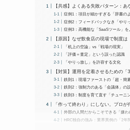
【共感】よくある失敗パターン：あ
症例1：項目が細かすぎる「辞書の
症例2：フィードバックなき「やり
症例3：高機能な「SaaSツール」
【原因】なぜ飲食店の現場で制度は
「机上の空論」vs「戦場の現実」
「評価＝査定」という誤った認識
「やりっ放し」を許容する文化
【対策】運用を定着させるための「
鉄則1：現場ファーストの「超・簡
鉄則2：強制力のある「会議体」の
鉄則3：制度を育て直す「チューニ
「作って終わり」にしない。プロが
外部の人間だからこそできる「嫌わ
HRC独自の強み：業界異例の「2年