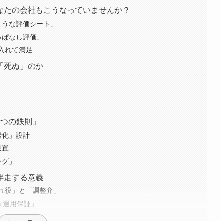
なたの会社もこうなっていませんか？
ような評価シート」
っぱなし評価」
を入れて満足
「死ぬ」のか
3つの鉄則」
素化」設計
設置
ング」
伴走する意義
れ役」と「調整弁」
間運用保証」