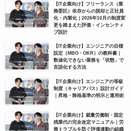
【IT企業向け】フリーランス（業
務委託）依存からの脱却と正社員
化・内製化｜2026年10月の制度変
更を踏まえた評価・インセンティ
ブ設計
【IT企業向け】エンジニアの目標
設定（MBO・OKR）の教科書｜
数値化できない業務を「状態」で
言語化する方法
【IT企業向け】エンジニアの等級
制度（キャリアパス）設計ガイド
｜昇格・降格基準の明示と運用術
【IT企業向け】裁量労働制・固定
残業代の完全改定マニュアル｜労
務トラブルを防ぐ評価連動の組織