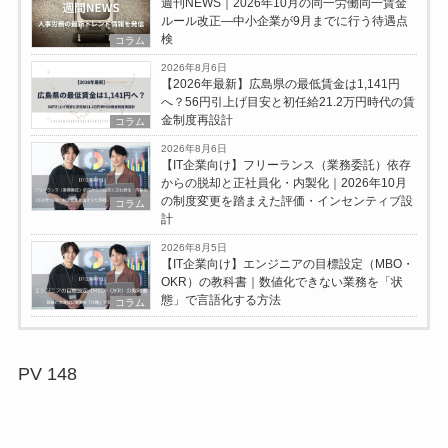
週刊NEWS｜2026年10月の同一労働同一賃金
ルール改正―中小企業が9月までに行う待遇点
検
コラム
2026年8月6日
【2026年最新】広島県の最低賃金は1,141円
へ？56円引上げ目安と初任給21.2万円時代の賃
金制度再設計
コラム
2026年8月6日
【IT企業向け】フリーランス（業務委託）依存
からの脱却と正社員化・内製化｜2026年10月
の制度変更を踏まえた評価・インセンティブ設
コラム
計
2026年8月5日
【IT企業向け】エンジニアの目標設定（MBO・
OKR）の教科書｜数値化できない業務を「状
態」で言語化する方法
コラム
PV
148