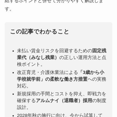
結するポイントと併せて分かりやすく解説しま
す。
この記事でわかること
未払い賃金リスクを回避するための
固定残
業代（みなし残業）
の正しい運用方法と点
検ポイント。
改正育児・介護休業法による
「3歳から小
学校就学前」の柔軟な働き方措置
への実務
対応。
新規採用の手間とコストを抑え、即戦力を
確保する
アルムナイ（退職者）採用
の制度
設計。
2028年秋の施行に向け、今から試算して