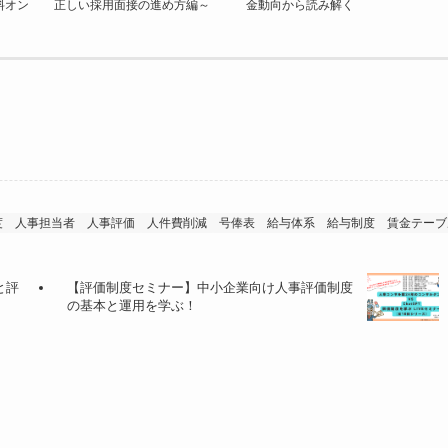
料オン
正しい採用面接の進め方編～
金動向から読み解く
度
人事担当者
人事評価
人件費削減
号俸表
給与体系
給与制度
賃金テーブ
と評
【評価制度セミナー】中小企業向け人事評価制度
の基本と運用を学ぶ！