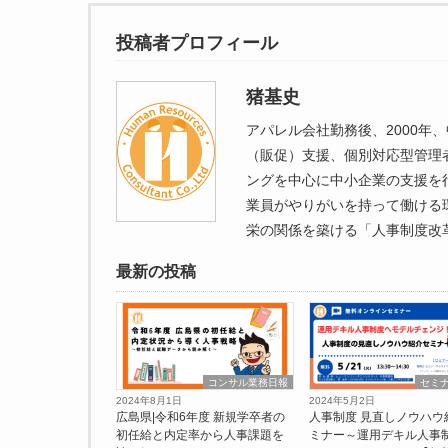
投稿者プロフィール
猪基史
アパレル会社勤務後、2000
（販促）支援、個別対応型管理
ングを中心に中小企業の支援を
業員がやりがいを持って働ける
栄の関係を築ける「人事制度改
最新の投稿
コンサル業務日報
セミ
2024年8月1日
2024年5月2日
広島県|令和6年度 新規学卒者の
人事制度 見直しノウハウ
初任給と内定率から人事課題を
ミナー～運用デキル人事