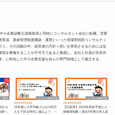
年、中小企業診断士資格取得と同時にコンサルタント会社に転職。営業
者育成、業績管理制度構築・運用といった現場実戦型コンサルティ
行う。その活動の中、経営者の方針＝想いを実現させるためには従
環境を整備することが不可欠であると痛感し、会社と社員が共存共
革」に特化した中小企業支援を自らの専門領域として確立する。
ナー案内
コンサル業務日報
コンサル業務日報
2024年3月18日
2024年2月25日
紹介セ
15年後に大卒年齢人口が100万
【広島県】2024年昇給予測と人
制度へ
人を下回る時代に備えよう ～
材確保戦略｜過去5年間の求人賃