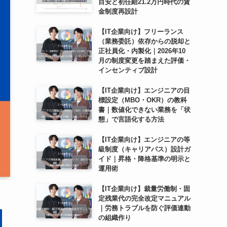
目安と初任給21.2万円時代の賃
金制度再設計
【IT企業向け】フリーランス
（業務委託）依存からの脱却と
正社員化・内製化｜2026年10
月の制度変更を踏まえた評価・
インセンティブ設計
【IT企業向け】エンジニアの目
標設定（MBO・OKR）の教科
書｜数値化できない業務を「状
態」で言語化する方法
【IT企業向け】エンジニアの等
級制度（キャリアパス）設計ガ
イド｜昇格・降格基準の明示と
運用術
【IT企業向け】裁量労働制・固
定残業代の完全改定マニュアル
｜労務トラブルを防ぐ評価連動
の組織作り