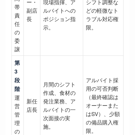
ー・
現場指揮、ア
シフト調整な
帯
副店
ルバイトへの
どの軽微なト
責
長
ポジション指
ラブル対応権
任
示。
限。
の
委
譲
第
3
アルバイト採
段
月間のシフト
用の可否判断
階
作成、食材の
（最終確認は
運
新任
発注業務、ア
オーナーまた
営
店長
ルバイトの一
はSV）、少額
管
次面接の実
の備品購入権
理
施。
限。
の