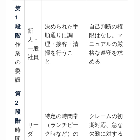
第
1
決められた手
自己判断の権
段
新
順通りに調
限はなし。マ
階
人・
理・接客・清
ニュアルの厳
作
一般
掃を行うこ
格な遵守を求
業
社員
と。
める。
の
委
譲
第
2
段
特定の時間帯
クレームの初
階
リー
（ランチピー
期対応、急な
時
ダ
ク時など）の
欠勤に対する
間