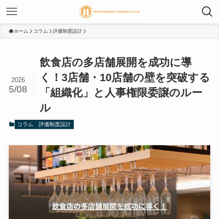
ホーム
コラム
評価制度設計
飲食店の多店舗展開を成功に導
く！3店舗・10店舗の壁を突破する
2026
5/08
「組織化」と人事権限委譲のルー
ル
コラム
評価制度設計