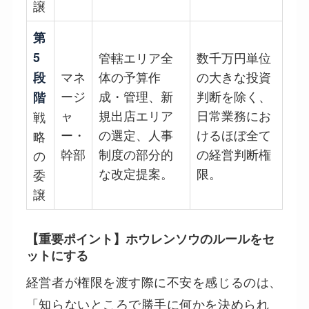
譲
第
5
管轄エリア全
数千万円単位
マネ
体の予算作
の大きな投資
段
ージ
成・管理、新
判断を除く、
階
ャ
規出店エリア
日常業務にお
戦
ー・
の選定、人事
けるほぼ全て
略
幹部
制度の部分的
の経営判断権
の
な改定提案。
限。
委
譲
【重要ポイント】ホウレンソウのルールをセ
ットにする
経営者が権限を渡す際に不安を感じるのは、
「知らないところで勝手に何かを決められ