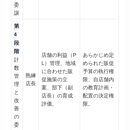
委
譲
第
4
段
階
店舗の利益（P
あらかじめ定
計
L）管理、地域
められた販促
数
に合わせた販
予算の執行権
熟練
管
促施策の立
限、自店舗内
店長
理
案、部下（副
の教育計画・
と
店長）の育成
配置の決定権
改
評価。
限。
善
の
委