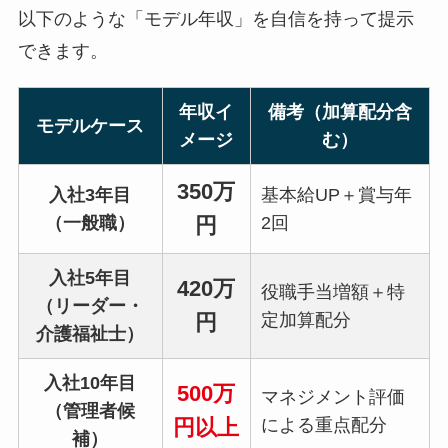
以下のような「モデル年収」を自信を持って提示
できます。
年収イ
備考（加算配分含
モデルケース
メージ
む）
350万
入社3年目
基本給UP＋賞与年
（一般職）
2回
円
入社5年目
420万
役職手当増額＋特
（リーダー・
定加算配分
円
介護福祉士）
入社10年目
500万
マネジメント評価
（管理者候
による重点配分
円以上
補）