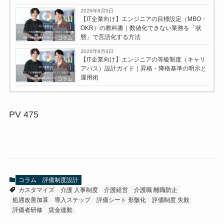
2026年8月5日
【IT企業向け】エンジニアの目標設定（MBO・
OKR）の教科書｜数値化できない業務を「状
態」で言語化する方法
コラム
2026年8月4日
【IT企業向け】エンジニアの等級制度（キャリ
アパス）設計ガイド｜昇格・降格基準の明示と
運用術
コラム
PV
475
コラム
評価制度設計
カスタマイズ
介護 人事制度
介護経営
介護職 離職防止
処遇改善加算
導入ステップ
評価シート 形骸化
評価制度 失敗
評価者研修
賃金連動