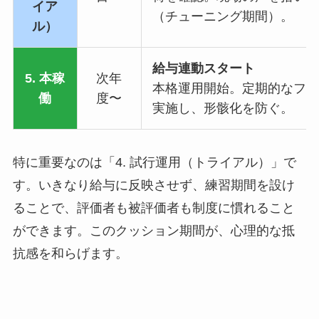
イア
（チューニング期間）。
ル）
給与連動スタート
5. 本稼
次年
本格運用開始。定期的なフォ
働
度〜
実施し、形骸化を防ぐ。
特に重要なのは「4. 試行運用（トライアル）」で
す。いきなり給与に反映させず、練習期間を設け
ることで、評価者も被評価者も制度に慣れること
ができます。このクッション期間が、心理的な抵
抗感を和らげます。