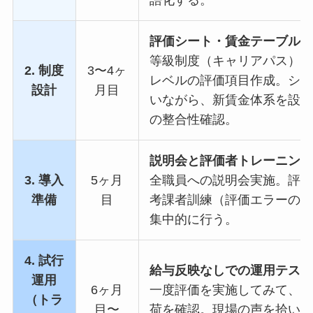
評価シート・賃金テーブルの
等級制度（キャリアパス）の
2. 制度
3〜4ヶ
レベルの評価項目作成。シミ
設計
月目
いながら、新賃金体系を設計
の整合性確認。
説明会と評価者トレーニング
3. 導入
5ヶ月
全職員への説明会実施。評価
準備
目
考課者訓練（評価エラーの防
集中的に行う。
4. 試行
給与反映なしでの運用テスト
運用
6ヶ月
一度評価を実施してみて、項
（トラ
目〜
荷を確認。現場の声を拾い上