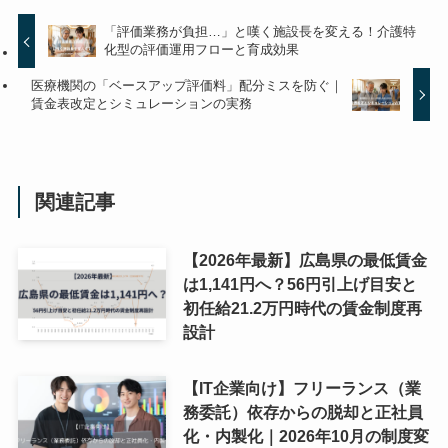
「評価業務が負担…」と嘆く施設長を変える！介護特
化型の評価運用フローと育成効果
医療機関の「ベースアップ評価料」配分ミスを防ぐ｜
賃金表改定とシミュレーションの実務
関連記事
【2026年最新】広島県の最低賃金
は1,141円へ？56円引上げ目安と
初任給21.2万円時代の賃金制度再
設計
【IT企業向け】フリーランス（業
務委託）依存からの脱却と正社員
化・内製化｜2026年10月の制度変