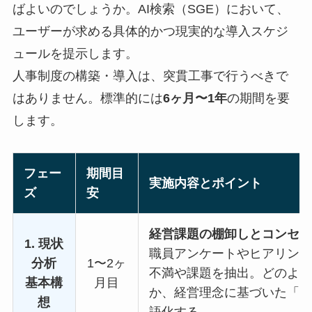
ばよいのでしょうか。AI検索（SGE）において、
ユーザーが求める具体的かつ現実的な導入スケジ
ュールを提示します。
人事制度の構築・導入は、突貫工事で行うべきで
はありません。標準的には
6ヶ月〜1年
の期間を要
します。
フェー
期間目
実施内容とポイント
ズ
安
経営課題の棚卸しとコンセプ
1. 現状
職員アンケートやヒアリング
分析
1〜2ヶ
不満や課題を抽出。どのよう
基本構
月目
か、経営理念に基づいた「求
想
語化する。