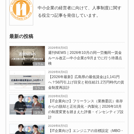
中小企業の経営者に向けて、人事制度に関す
る役立つ記事を発信しています。
最新の投稿
2026年8月9日
週刊NEWS｜2026年10月の同一労働同一賃金
ルール改正―中小企業が9月までに行う待遇点
検
コラム
2026年8月6日
【2026年最新】広島県の最低賃金は1,141円
へ？56円引上げ目安と初任給21.2万円時代の賃
金制度再設計
コラム
2026年8月6日
【IT企業向け】フリーランス（業務委託）依存
からの脱却と正社員化・内製化｜2026年10月
の制度変更を踏まえた評価・インセンティブ設
コラム
計
2026年8月5日
【IT企業向け】エンジニアの目標設定（MBO・