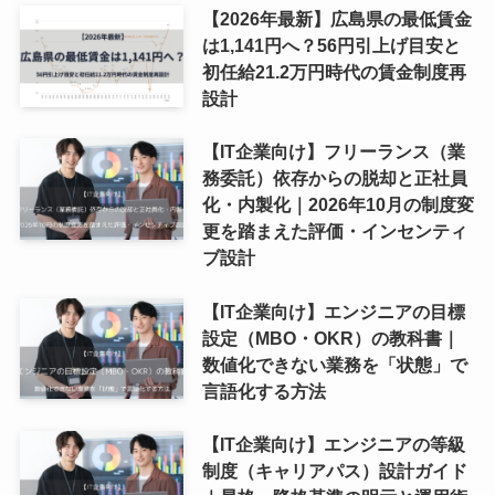
【2026年最新】広島県の最低賃金
は1,141円へ？56円引上げ目安と
初任給21.2万円時代の賃金制度再
設計
【IT企業向け】フリーランス（業
務委託）依存からの脱却と正社員
化・内製化｜2026年10月の制度変
更を踏まえた評価・インセンティ
ブ設計
【IT企業向け】エンジニアの目標
設定（MBO・OKR）の教科書｜
数値化できない業務を「状態」で
言語化する方法
【IT企業向け】エンジニアの等級
制度（キャリアパス）設計ガイド