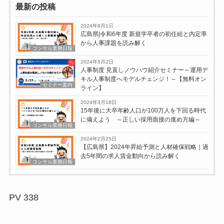
最新の投稿
2024年8月1日
広島県|令和6年度 新規学卒者の初任給と内定率
から人事課題を読み解く
コンサル業務日報
2024年5月2日
人事制度 見直しノウハウ紹介セミナー～運用デ
キル人事制度へモデルチェンジ！～【無料オン
セミナー案内
ライン】
2024年3月18日
15年後に大卒年齢人口が100万人を下回る時代
に備えよう ～正しい採用面接の進め方編～
コンサル業務日報
2024年2月25日
【広島県】2024年昇給予測と人材確保戦略｜過
去5年間の求人賃金動向から読み解く
コンサル業務日報
PV
338