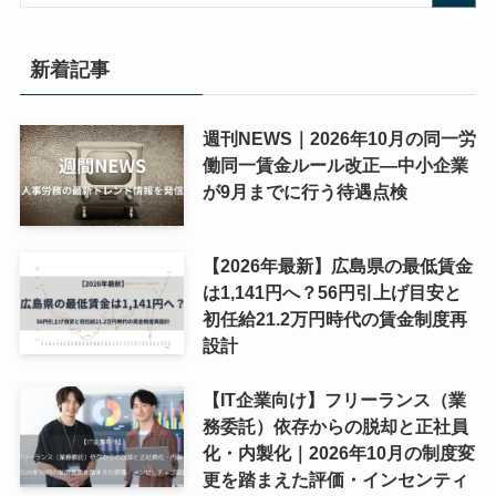
新着記事
週刊NEWS｜2026年10月の同一労
働同一賃金ルール改正―中小企業
が9月までに行う待遇点検
【2026年最新】広島県の最低賃金
は1,141円へ？56円引上げ目安と
初任給21.2万円時代の賃金制度再
設計
【IT企業向け】フリーランス（業
務委託）依存からの脱却と正社員
化・内製化｜2026年10月の制度変
更を踏まえた評価・インセンティ