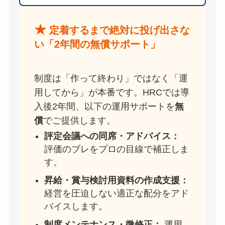
★
定着するまで絶対に投げ出さな
い「2年間の無償サポート」
制度は「作って終わり」ではなく「運
用してから」が本番です。HRCでは導
入後2年間、以下の運用サポートを
無
償
でご提供します。
評定会議への同席・アドバイス：
評価のブレをプロの目線で補正しま
す。
昇給・賞与検討用資料の作成支援：
経営を圧迫しない適正な配分をアド
バイスします。
制度メンテナンス・微修正：
運用